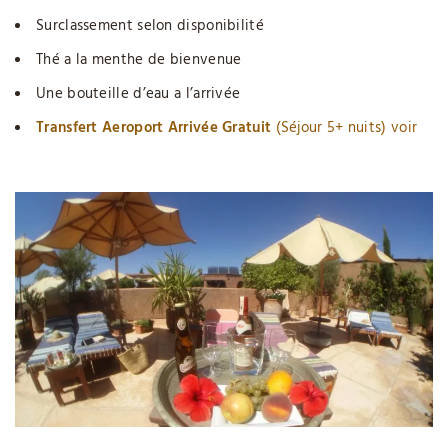
Surclassement selon disponibilité
Thé a la menthe de bienvenue
Une bouteille d’eau a l’arrivée
Transfert Aeroport Arrivée Gratuit
(Séjour 5+ nuits) voir
conditions (*)
Meilleur tarif du web
En quelques clics sur nos pages sécurisées, vous pourrez
sélectionner la chambre d’hôtel de votre choix et
commander des services additionnels tels que transfert
aéroport vers riad, soins spa en promotion ou demi-pension
directement. L’équipe de l’Al Ksar dispense des services de
qualité au meilleur tarif, rendant votre séjour en hôtel de
luxe abordable. Le
bouton “LIVE TCHAT”
du site officiel vous
permet d’obtenir toutes les informations souhaitées sur
votre réservation immédiatement.