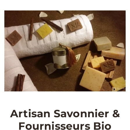
Les Huiles Essentielles
, produites
à base de Plantes
Aromatiques
, sont très nombreuses au Maroc. La région de
Marrakech, avec un air peu pollué par les produits chimiques,
est propice a la production de denrées aromatiques et huiles
essentielles. Vous trouverez l’
Huile Essentielle Menthe Verte
,
huile essentielle
Cèdre de l’Atlas
, huile essentielle
Thym
,
huile essentielle
Pistache
, toutes 100% naturelles.
Mélangées
avec l’huile d’Argan
, l’huile essentielle a un effet bénéfique
sur le corps. Il faut la distinguer de l’huile essentielle pour les
diffuseurs de parfum naturel, appelées huile à bruler, qui
embaume votre intérieur. Huile d Argan Gommage Savon
Noir Rhassoul sont des produits naturels ideaux.
Artisan Savonnier &
Fournisseurs Bio