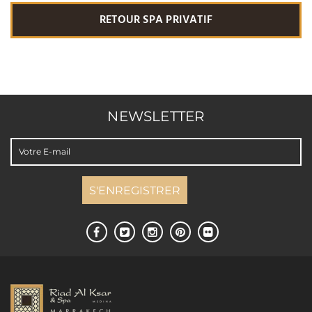
exclusivement, de la région d’
Essaouira
. Les concentrations
RETOUR SPA PRIVATIF
en huile d’argan dépendent des produits, allant de 5% et
plus (“lotion d’argan”, “crème d’argan”, “lait”, “shampooing”,
“gel douche”..) à 100% (“pure” huile d’argan). Nos
Huiles de
Massages sont 100% pur Argan
et aromatisées aux essences
de plantes (jasmin, gardénia, rose, orange, ambre..) . Les
Savons de votre
chambre
, ainsi que nos Sels de Bains,
NEWSLETTER
Shampooings et Eaux de Toilette
sont fabriqués
artisanalement par un
Maitre Savonnier-Parfumeur
à base
d’huiles d’argan et d’olive, huiles végétales et huiles
essentielles naturelles, sans additifs. Les
Argiles, Ghassoul et
les Savons Noirs
aromatisés du Spa AK sont exclusivement
produits au Maroc à base d’ingrédients
100% Naturels
.
Retrouvez tous les produits naturels utilisés au Spa du Riad
Al Ksar (huiles d’argan, savons, shampooing, eaux, argile,
masques et crèmes d’argan,..) au détail et en
Coffret Cadeau
à la Boutique du Riad
.