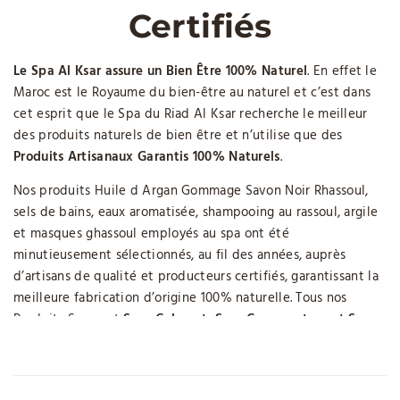
Certifiés
Le Spa Al Ksar assure un Bien Être 100% Naturel
. En effet le
Maroc est le Royaume du bien-être au naturel et c’est dans
cet esprit que le Spa du Riad Al Ksar recherche le meilleur
des produits naturels de bien être et n’utilise que des
Produits Artisanaux Garantis 100% Naturels
.
Nos produits Huile d Argan Gommage Savon Noir Rhassoul,
sels de bains, eaux aromatisée, shampooing au rassoul, argile
et masques ghassoul employés au spa ont été
minutieusement sélectionnés, au fil des années, auprès
d’artisans de qualité et producteurs certifiés, garantissant la
meilleure fabrication d’origine 100% naturelle. Tous nos
Produits Spa sont
Sans Colorant, Sans Conservateur et Sans
Arômes Artificiels
, vous offrant le meilleur de la nature pour
votre corps. Les produits Spa à base d’argan contiennent de
l’huile d’argan, vierge ou aromatisée, biologique certifiée