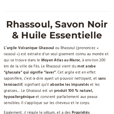
naissance a l’huile d’argan. Cette huile est produite à partir
du fruit, l’affiache. Ce dernier contient une noix très dure
renfermant deux ou trois « amandons », qui sont les graines à
l’ origine de l’huile d’argan.
Rhassoul, Savon Noir
On distingue
l’Huile Alimentaire
, plus sombre couleur
& Huile Essentielle
orangée, et avec un goût plus marqué du fait de la
torréfaction
, de
l’Huile Cosmétique
, plus claire,
couleur or
,
qui s’utilise sur la peau, les cheveux ou les ongles. Cette huile
L’argile Volcanique Ghassoul
ou Rhassoul (prononcez «
à la couleur miel est gorgée d’
Acides Gras Essentiels
rassoul ») est extraite d’un seul gisement connu au monde et
(indispensables car non synthétisés par l’organisme) oméga-9,
qui se trouve dans le
Moyen Atlas au Maroc
, à environ 200
oméga-6 et de vitamine e.
km de la ville de Fès. Le Rhassoul vient du
mot arabe
“ghassala” qui signifie “laver”
. Cet argile est en effet
Les
Oméga-9
présents dans l’huile d’argan à hauteur de 45%
saponifère, c’est-à-dire ayant un pouvoir nettoyant, et
sans
contribuent à
diminuer le taux de cholestérol
. L’huile d’argan
tensioactif
, signifiant qu’il
absorbe les impuretés
et les
contient également 35% d’
Oméga-6
ou acide linoléique, qui
graisses… Le Ghassoul est un
produit 100 % naturel,
joue un rôle dans la perméabilité cellulaire. sa carence
hypoallergénique
et convient parfaitement aux peaux
entraîne, entre autre, un vieillissement cutané et une perte
sensibles. Il s’applique sur les cheveux et le corps.
d’
Élasticité de la Peau
, avec apparition de rides d’où l’usage
populaire de l’huile d’argan dans de nombreux produits
Egalement, il régule le sébum, et a des
Propriétés