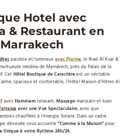
que Hotel avec
pa & Restaurant en
 Marrakech
ôtes
paisible et lumineux
avec
Piscine
, le Riad Al Ksar &
umultueuse médina de Marrakech, près du Palais de la
if. Cet
Hôtel Boutique de Caractère
est un véritable
Calme, spacieux et confortable, l’Hôtel Maison d’Hôtes Al
if
avec
Hammam
relaxant,
Massage
marocain et bain
Terrasse
avec une Vue Spectaculaire
, ainsi que
ambres chauffées à l’énergie Solaire. Dans un cadre
uipe dévouée vous accueille
“Comme à la Maison”
pour
e Unique à votre Rythme 24h/24
.