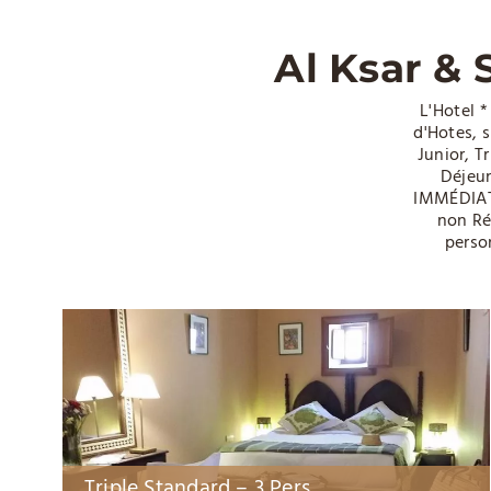
Al Ksar & 
L'Hotel 
d'Hotes, 
Junior, T
Déjeu
IMMÉDIATE
non Ré
perso
Triple Standard – 3 Pers