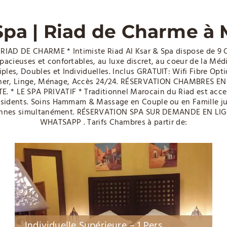
Spa | Riad de Charme à
* RIAD DE CHARME * Intimiste Riad Al Ksar & Spa dispose de 9
spacieuses et confortables, au luxe discret, au coeur de la Médi
riples, Doubles et Individuelles. Inclus GRATUIT: Wifi Fibre Opti
ner, Linge, Ménage, Accès 24/24. RÉSERVATION CHAMBRES EN
. * LE SPA PRIVATIF * Traditionnel Marocain du Riad est acce
sidents. Soins Hammam & Massage en Couple ou en Famille j
nnes simultanément. RÉSERVATION SPA SUR DEMANDE EN LI
WHATSAPP . Tarifs Chambres à partir de:
Individuelle Supérieure – 1 Pers
Dou