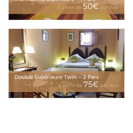
50€
À partir de
par nuit
Double Supérieure Twin – 2 Pers
Juni
75€
À partir de
par nuit