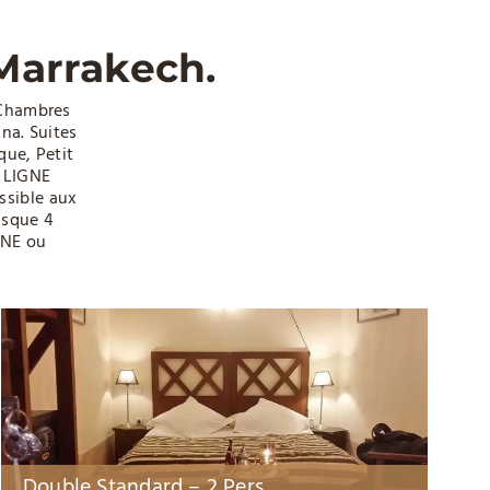
 Marrakech.
 Chambres
na. Suites
que, Petit
 LIGNE
ssible aux
usque 4
GNE ou
ble Standard – 2 Pers
Junior Sui