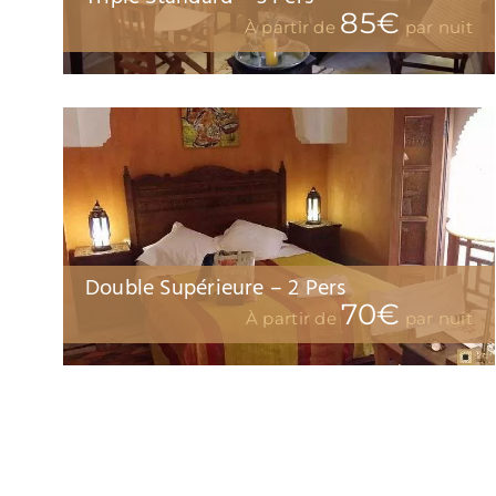
85€
À partir de
par nuit
Double Supérieure – 2 Pers
70€
À partir de
par nuit