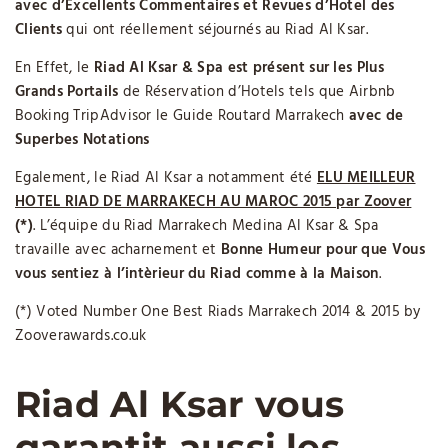
avec d’Excellents Commentaires et Revues d’Hotel des
Clients
qui ont réellement séjournés au Riad Al Ksar.
En Effet, le
Riad Al Ksar & Spa est présent sur les Plus
Grands Portails
de Réservation d’Hotels tels que Airbnb
Booking TripAdvisor le Guide Routard Marrakech
avec de
Superbes Notations
Egalement, le Riad Al Ksar a notamment été
ELU MEILLEUR
HOTEL RIAD DE MARRAKECH AU MAROC 2015 par Zoover
(*)
. L’équipe du Riad Marrakech Medina Al Ksar & Spa
travaille avec acharnement et
Bonne Humeur
pour que Vous
vous sentiez à l’intèrieur du Riad comme à la Maison
.
(*) Voted Number One Best Riads Marrakech 2014 & 2015 by
Zooverawards.co.uk
Riad Al Ksar vous
garantit aussi les