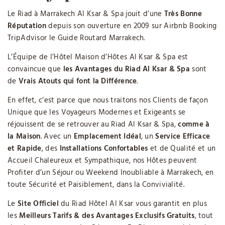
Le Riad à Marrakech Al Ksar & Spa jouit d’une
Très Bonne
Réputation
depuis son ouverture en 2009 sur Airbnb Booking
TripAdvisor le Guide Routard Marrakech.
L’Équipe de l’Hôtel Maison d’Hôtes Al Ksar & Spa est
convaincue que
les Avantages du Riad Al Ksar & Spa
sont
de
Vrais Atouts qui font la Différence
.
En effet, c’est parce que nous traitons nos Clients de façon
Unique que les Voyageurs Modernes et Exigeants se
réjouissent de se retrouver au Riad Al Ksar & Spa,
comme à
la Maison
. Avec un
Emplacement Idéal
, un
Service Efficace
et Rapide
, des
Installations Confortables
et de Qualité et un
Accueil Chaleureux et Sympathique, nos Hôtes peuvent
Profiter d’un Séjour ou Weekend Inoubliable à Marrakech, en
toute Sécurité et Paisiblement, dans la Convivialité.
Le
Site Officiel
du Riad Hôtel Al Ksar vous garantit en plus
les
Meilleurs Tarifs & des Avantages Exclusifs Gratuits
, tout