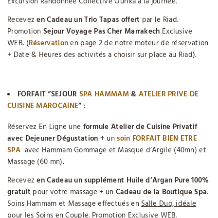
Excursion Randonnée Collective Ourika à la journée.
Recevez
en Cadeau un Trio Tapas offert
par le Riad.
Promotion
Sejour Voyage Pas Cher Marrakech
Exclusive
WEB. (
Réservation
en page 2 de notre moteur de réservation
+ Date & Heures des activités a choisir sur place au Riad).
FORFAIT “SEJOUR
SPA HAMMAM
&
ATELIER PRIVE DE
CUISINE MAROCAINE
”
:
Réservez En Ligne une
formule Atelier de Cuisine Privatif
avec Dejeuner Dégustation +
un
soin FORFAIT BIEN ETRE
SPA
avec Hammam Gommage et Masque d’Argile (40mn) et
Massage (60 mn).
Recevez
en
Cadeau un supplément Huile d’Argan Pure 100%
gratuit
pour votre massage + un
Cadeau de la Boutique Spa
.
Soins Hammam et Massage effectués en
Salle Duo, idéale
pour les Soins en Couple
. Promotion Exclusive WEB.