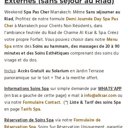
Externes (sans séjour au Riad)
Weekend
Spa Pas Cher
Marrakech: Même
Sans séjourner au
Riad
, Profitez de notre formule
Demi Journée Day Spa Pas
Cher
à Marrakech pour Clients Non Résidents, dans
l’ambiance feutrée du Riad de Charme Al Ksar & Spa. Créez
votre propre Forfait. Vous pouvez choisir dans notre
Menu
Spa
entre des
Soins au hammam, des massages de 20 à 90
minutes et des Soins Esthétiques
comprenant des soins du
visage et du dos.
Inclus
:
Accès Gratuit
au Solarium
en Jardin Terrasse
panoramique sur le toit + Thé a la menthe offert.
Informations Soins Spa
sur simple demande par
WHATS’APP
(en bas a gauche de cette page) e mail à
info@alksar.com
ou
via notre
Formulaire Contact
. (*)
Liste & Tarif des soins Spa
en page
Tarifs Spa
.
Réservation de Soins Spa
via notre
Formulaire de
Réservation Spa
. Soins Sur Réservation Uniquement, garantie