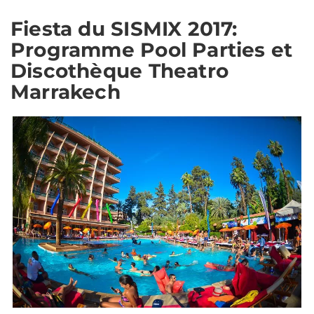
Fiesta du SISMIX 2017:
Programme Pool Parties et
Discothèque Theatro
Marrakech