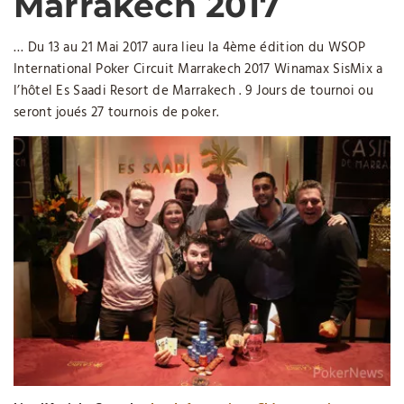
Marrakech 2017
… Du 13 au 21 Mai 2017 aura lieu la 4ème édition du WSOP
International Poker Circuit Marrakech 2017 Winamax SisMix a
l’hôtel Es Saadi Resort de Marrakech . 9 Jours de tournoi ou
seront joués 27 tournois de poker.