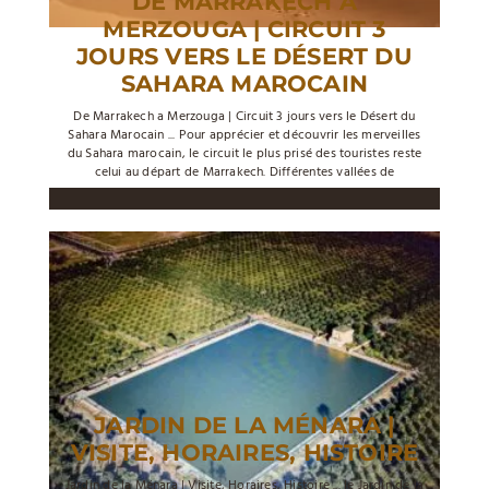
DE MARRAKECH A
MERZOUGA | CIRCUIT 3
JOURS VERS LE DÉSERT DU
SAHARA MAROCAIN
De Marrakech a Merzouga | Circuit 3 jours vers le Désert du
Sahara Marocain ... Pour apprécier et découvrir les merveilles
du Sahara marocain, le circuit le plus prisé des touristes reste
celui au départ de Marrakech. Différentes vallées de
JARDIN DE LA MÉNARA |
VISITE, HORAIRES, HISTOIRE
Jardin de la Ménara | Visite, Horaires, Histoire ... le Jardin de la