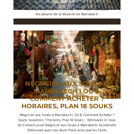
Ménara est un immense et vaste jardin de 100 hectares. Datant
de la dynastie des Almohades, il est situé à quelques
encablures de la Muraille de Marrakech.
NÉGOCIER AUX SOUKS À
MARRAKECH | OU &
COMMENT ACHETER ?
HORAIRES, PLAN 18 SOUKS
Négocier aux Souks à Marrakech | Où & Comment Acheter ?
Quels Souvenirs ? Horaires, Plan 18 Souks ... Retrouvez ici tous
les Conseils pour Négocier aux Souks à Marrakech, facilement.
Retrouvez aussi nos Bons Plans ainsi que les Tarifs