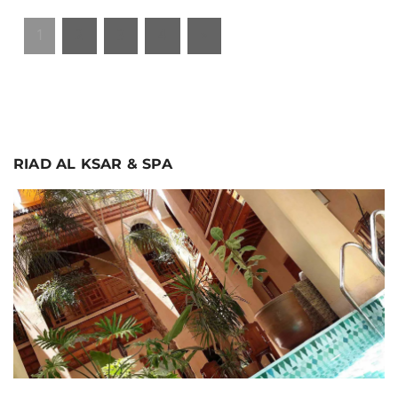
1
2
3
4
»
RIAD AL KSAR & SPA