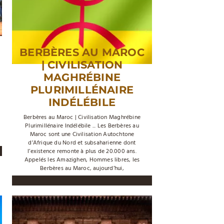
BERBÈRES AU MAROC
| CIVILISATION
MAGHRÉBINE
PLURIMILLÉNAIRE
INDÉLÉBILE
Berbères au Maroc | Civilisation Maghrébine
Plurimillénaire Indélébile ... Les Berbères au
Maroc sont une Civilisation Autochtone
d’Afrique du Nord et subsaharienne dont
l’existence remonte à plus de 20.000 ans.
Appelés les Amazighen, Hommes libres, les
Berbères au Maroc, aujourd’hui,