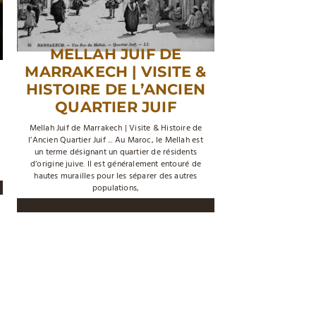
MELLAH JUIF DE
MARRAKECH | VISITE &
HISTOIRE DE L’ANCIEN
QUARTIER JUIF
Mellah Juif de Marrakech | Visite & Histoire de
l’Ancien Quartier Juif ... Au Maroc, le Mellah est
un terme désignant un quartier de résidents
d’origine juive. Il est généralement entouré de
hautes murailles pour les séparer des autres
populations,