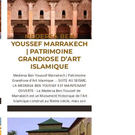
MEDERSA BEN
YOUSSEF MARRAKECH
| PATRIMOINE
GRANDIOSE D’ART
ISLAMIQUE
Medersa Ben Youssef Marrakech | Patrimoine
Grandiose d’Art Islamique … SUITE AU SEISME,
LA MEDERSA BEN YOUSSEF EST MAINTENANT
OUVERTE - La Medersa Ben Youssef de
Marrakech est un Monument Historique de l’Art
Islamique construit au 16eme siècle, mais son