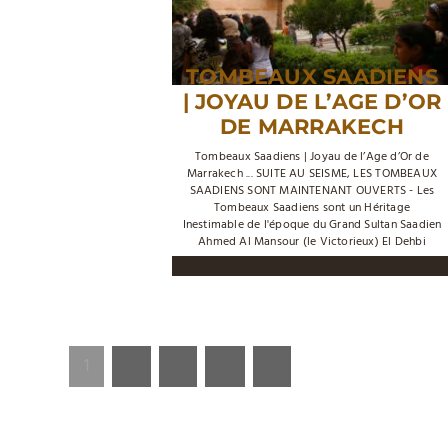
TOMBEAUX SAADIENS
| JOYAU DE L’AGE D’OR
DE MARRAKECH
Tombeaux Saadiens | Joyau de l’Age d’Or de
Marrakech ... SUITE AU SEISME, LES TOMBEAUX
SAADIENS SONT MAINTENANT OUVERTS - Les
Tombeaux Saadiens sont un Héritage
Inestimable de l'époque du Grand Sultan Saadien
Ahmed Al Mansour (le Victorieux) El Dehbi
1
2
3
4
»